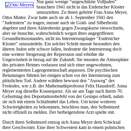
Nur ganz wenige "ungeschützte Volljuden"
brauchten 1941 nicht in das Endenicher Kloster
umzuziehen. Zu ihnen gehörte Frau Anna Meyer,
Ottos Mutter. Zwar hatte auch sie ab 1. September 1941 den
"Judenstern" zu tragen, musste auch sie Gold- und Silberbesitz
abgeben und ihren Aktienbesitz gegen Zwangskurse einwechseln,
aber sie brauchte, wahrscheinlich wegen ihres angegriffenen
Gesundheitszustandes, nicht ins Internierungslager "Endenicher
Kloster" umzusiedeln. Ein solcher Schritt musste besonders den
älteren Juden sehr schwer fallen, bedeutete die Internierung doch
eine weitere Steigerung der Repression und erhöhte die
Ungewissheit in bezug auf die Zukunft. Sie mussten die Atmosphäre
des privaten Heimes verlassen und sich einer ungewohnten,
reglementierten Lagergemeinschaft anpassen. Die psychischen
Belastungen führten bei einigen schon vor der Internierung zum
plötzlichen Tod. Andere wählten bewusst den "Ausweg" des
Freitodes, wie z.B. der Mathematikprofessor Felix Hausdorff. Anna
Meyer zog dieselbe Konsequenz. Als sie am Tage nach ihrem 70.
Geburtstag den Deportationsbefehl von der Gestapo erhielt, nahm
sie sich mit einem Schlafmittel das Leben. Um keine weiteren
Schwierigkeiten zu bekommen, beschloss man, den Selbstmord
nicht offiziell zu melden. Der herbeigerufene Arzt spielte mit.
Durch ihren Selbstmord entzog sich Anna Meyer dem Schicksal
ihrer Geschwister. Eine ihrer Schwestern kam in einem polnischen