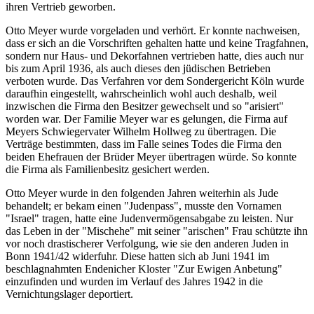
ihren Vertrieb geworben.
Otto Meyer wurde vorgeladen und verhört. Er konnte nachweisen,
dass er sich an die Vorschriften gehalten hatte und keine Tragfahnen,
sondern nur Haus- und Dekorfahnen vertrieben hatte, dies auch nur
bis zum April 1936, als auch dieses den jüdischen Betrieben
verboten wurde. Das Verfahren vor dem Sondergericht Köln wurde
daraufhin eingestellt, wahrscheinlich wohl auch deshalb, weil
inzwischen die Firma den Besitzer gewechselt und so "arisiert"
worden war. Der Familie Meyer war es gelungen, die Firma auf
Meyers Schwiegervater Wilhelm Hollweg zu übertragen. Die
Verträge bestimmten, dass im Falle seines Todes die Firma den
beiden Ehefrauen der Brüder Meyer übertragen würde. So konnte
die Firma als Familienbesitz gesichert werden.
Otto Meyer wurde in den folgenden Jahren weiterhin als Jude
behandelt; er bekam einen "Judenpass", musste den Vornamen
"Israel" tragen, hatte eine Judenvermögensabgabe zu leisten. Nur
das Leben in der "Mischehe" mit seiner "arischen" Frau schützte ihn
vor noch drastischerer Verfolgung, wie sie den anderen Juden in
Bonn 1941/42 widerfuhr. Diese hatten sich ab Juni 1941 im
beschlagnahmten Endenicher Kloster "Zur Ewigen Anbetung"
einzufinden und wurden im Verlauf des Jahres 1942 in die
Vernichtungslager deportiert.