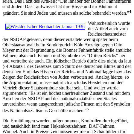
seien. Das Fazit des Artikels: "Die Inhaber der Bonner Fahnenfabrik
sind Juden. Das Taufwasser hat ihre Rasse und ihr Blut nicht
4
geändert. Sie sind Juden und müssen als solche behandelt werden."
Wahrscheinlich wurde
der Artikel auch vom
Reichsschatzmeister
der NSDAP gelesen, denn dieser erstattete wenig später beim
Oberstaatsanwalt beim Sondergericht Köln Anzeige gegen Otto
Meyer mit der Begründung, die Bonner Fahnenfabrik stelle amtliche
Fahnen, also auch Fahnen und Symbole des "Dritten Reichs" her
und vertreibe sie auch. Ein jüdischer Betrieb dürfe dies nicht, da laut
§ 4 Absatz 1 des Gesetzes zum Schutz des deutschen Blutes und der
deutschen Ehre das Hissen der Reichs- und Nationalflagge bzw. das
Zeigen der Reichsfarben von Juden verboten sei. Analog hierzu, so
die Argumentation, müsse natürlich auch das Herstellen und der
Vertrieb dieser Staatssymbole strafbar sein. Und weiter wurde
argumentiert: "Es ist ein höchst unerfreulicher Zustand und mit dem
Ansehen der NSDAP und des nationalsozialistischen Staates
unvereinbar, wenn ausgerechnet jüdische Firmen mit den Symbolen
5
des Nationalsozialismus Geschäfte machen."
Die Ermittlungen wurden aufgenommen, Kontrollen durchgeführt,
und tatsächlich fand man Hakenkreuzfahnen, DAF-Fahnen,
Wimpel. Auch in Preisverzeichnissen wurde mit Schaubildern für