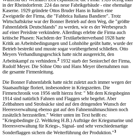
in der Rheindorferstr. 224 das neue Fabrikgebäude - eine ehemalige
Kaserne. 1929 gründete Ottos Bruder Hans in Italien eine
Zweigstelle der Firma, die "Fabbrica Italiana Bandiere". Trotz
Wirtschaftskrise war der Bonner Betrieb auf dem Weg, die "größte
Fahnenfabrik Deutschlands" zu werden, wie es der Werbespruch
auf einer Preisliste verkündete. Allerdings erlebte die Firma auch
kritische Phasen: Nachdem der Textilarbeiterverband 1928 harte
Kritik an Arbeitsbedingungen und Lohnhöhe geübt hatte, wurde der
Betrieb bestreikt und musste sogar vorübergehend schließen. Otto
Meyers Verhandlungsgeschick hatte nicht ausgereicht, den
2
Arbeitskampf zu verhindern.
1932 starb der Seniorchef der Firma,
Rudolf Meyer. Die Söhne Otto und Hans Meyer übernahmen nun
die gesamte Firmenleitung.
Die Bonner Fahnenfabrik hatte nicht zuletzt auch immer wegen der
Staatsaufträge floriert, insbesondere in Kriegszeiten. Die
Firmenchronik von 1956 stellt hierzu fest: " Mit dem Kriegsbeginn
1914 sind natürlich Fahnen und Flaggen sehr begehrt. Aber
Zeltbahnen und Strohsäcke sind auf den dringenden Wunsch der
Heeresverwaltung ebenso gut auf den Fahnennähmaschinen noch
zusätzlich herzustellen." Weiter unten im Text heißt es:
"Kriegsbedingte (2. Weltkrieg H.B.) Aufträge der Kriegsmarine und
Heeresverwaltung für Kriegs-, Signal- und sehr verschiedenartige
3
Sonderflaggen sichern die Weiterführung der Produktion."