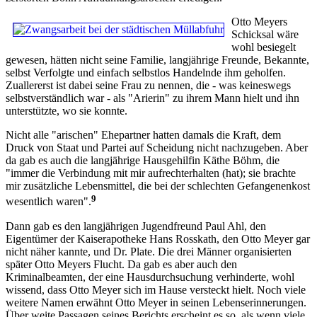
Otto Meyers
Schicksal wäre
wohl besiegelt
gewesen, hätten nicht seine Familie, langjährige Freunde, Bekannte,
selbst Verfolgte und einfach selbstlos Handelnde ihm geholfen.
Zuallererst ist dabei seine Frau zu nennen, die - was keineswegs
selbstverständlich war - als "Arierin" zu ihrem Mann hielt und ihn
unterstützte, wo sie konnte.
Nicht alle "arischen" Ehepartner hatten damals die Kraft, dem
Druck von Staat und Partei auf Scheidung nicht nachzugeben. Aber
da gab es auch die langjährige Hausgehilfin Käthe Böhm, die
"immer die Verbindung mit mir aufrechterhalten (hat); sie brachte
mir zusätzliche Lebensmittel, die bei der schlechten Gefangenenkost
9
wesentlich waren".
Dann gab es den langjährigen Jugendfreund Paul Ahl, den
Eigentümer der Kaiserapotheke Hans Rosskath, den Otto Meyer gar
nicht näher kannte, und Dr. Plate. Die drei Männer organisierten
später Otto Meyers Flucht. Da gab es aber auch den
Kriminalbeamten, der eine Hausdurchsuchung verhinderte, wohl
wissend, dass Otto Meyer sich im Hause versteckt hielt. Noch viele
weitere Namen erwähnt Otto Meyer in seinen Lebenserinnerungen.
Über weite Passagen seines Berichts erscheint es so, als wenn viele