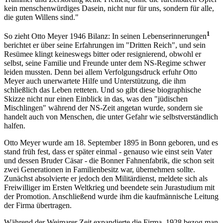
kein menschenwürdiges Dasein, nicht nur für uns, sondern für alle,
die guten Willens sind."
1
So zieht Otto Meyer 1946 Bilanz: In seinen Lebenserinnerungen
berichtet er über seine Erfahrungen im "Dritten Reich", und sein
Resümee klingt keineswegs bitter oder resignierend, obwohl er
selbst, seine Familie und Freunde unter dem NS-Regime schwer
leiden mussten. Denn bei allem Verfolgungsdruck erfuhr Otto
Meyer auch unerwartete Hilfe und Unterstützung, die ihm
schließlich das Leben retteten. Und so gibt diese biographische
Skizze nicht nur einen Einblick in das, was den "jüdischen
Mischlingen" während der NS-Zeit angetan wurde, sondern sie
handelt auch von Menschen, die unter Gefahr wie selbstverständlich
halfen.
Otto Meyer wurde am 18. September 1895 in Bonn geboren, und es
stand früh fest, dass er später einmal - genauso wie einst sein Vater
und dessen Bruder Cäsar - die Bonner Fahnenfabrik, die schon seit
zwei Generationen in Familienbesitz war, übernehmen sollte.
Zunächst absolvierte er jedoch den Militärdienst, meldete sich als
Freiwilliger im Ersten Weltkrieg und beendete sein Jurastudium mit
der Promotion. Anschließend wurde ihm die kaufmännische Leitung
der Firma übertragen.
Während der Weimarer Zeit expandierte die Firma. 1928 bezog man