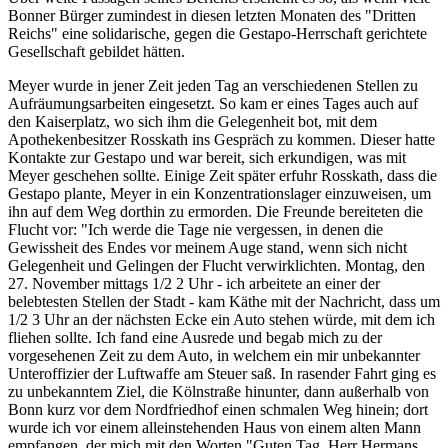
Bonner Bürger zumindest in diesen letzten Monaten des "Dritten
Reichs" eine solidarische, gegen die Gestapo-Herrschaft gerichtete
Gesellschaft gebildet hätten.
Meyer wurde in jener Zeit jeden Tag an verschiedenen Stellen zu
Aufräumungsarbeiten eingesetzt. So kam er eines Tages auch auf
den Kaiserplatz, wo sich ihm die Gelegenheit bot, mit dem
Apothekenbesitzer Rosskath ins Gespräch zu kommen. Dieser hatte
Kontakte zur Gestapo und war bereit, sich erkundigen, was mit
Meyer geschehen sollte. Einige Zeit später erfuhr Rosskath, dass die
Gestapo plante, Meyer in ein Konzentrationslager einzuweisen, um
ihn auf dem Weg dorthin zu ermorden. Die Freunde bereiteten die
Flucht vor: "Ich werde die Tage nie vergessen, in denen die
Gewissheit des Endes vor meinem Auge stand, wenn sich nicht
Gelegenheit und Gelingen der Flucht verwirklichten. Montag, den
27. November mittags 1/2 2 Uhr - ich arbeitete an einer der
belebtesten Stellen der Stadt - kam Käthe mit der Nachricht, dass um
1/2 3 Uhr an der nächsten Ecke ein Auto stehen würde, mit dem ich
fliehen sollte. Ich fand eine Ausrede und begab mich zu der
vorgesehenen Zeit zu dem Auto, in welchem ein mir unbekannter
Unteroffizier der Luftwaffe am Steuer saß. In rasender Fahrt ging es
zu unbekanntem Ziel, die Kölnstraße hinunter, dann außerhalb von
Bonn kurz vor dem Nordfriedhof einen schmalen Weg hinein; dort
wurde ich vor einem alleinstehenden Haus von einem alten Mann
empfangen, der mich mit den Worten "Guten Tag, Herr Hermans,