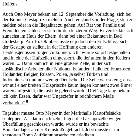
Helfens.
Auch Otto Meyer bekam am 12. September die Vorladung, sich bei
der Bonner Gestapo zu melden. Auch er stand vor der Frage, sich zu
melden oder in die Illegalität zu gehen. Auf Rat von Familie und
Freunden entschloss er sich für den letzteren Weg. Er versteckte sich
zunächst im Haus der Eltern, dann bei einer Bekannten in Bad
Godesberg. Am 16. Oktober fasste er jedoch den Entschluss, sich
der Gestapo zu stellen, in der Hoffnung den anderen
Leidensgenossen folgen zu können: Ich "wurde sofort festgehalten
und in eine der Haftzellen eingesperrt, die tief unten in den Kellern
waren. ... Dann kam ich in eine größere Zelle, in der sich
ausländische Arbeiter aller Nationen befanden: Italiener, Franzosen,
Holländer, Belgier, Russen, Polen, ja selbst Türken und
Indochinesen und nur wenige Deutsche. Die Zelle war so eng, dass
wir auf einer breiten Holzpritsche kaum liegen konnten; zwei Eimer
waren aufgestellt, die fast nie geleert wurde. Drei Tage lang bekam
ich kein Essen, dafür war Ungeziefer in reichlichem Maße
8
vorhanden".
Tagsüber musste Otto Meyer in der Markthalle Kartoffelsäcke
schleppen. Als dann nach zehn Tagen die Gestapozelle wegen
Überfüllung geschlossen wurde, wurde er ins bewachte
Barackenlager an der Kölnstraße gebracht. Jetzt musste er im
zerstörten Bonn Aufräumungsarbeiten erledigen.