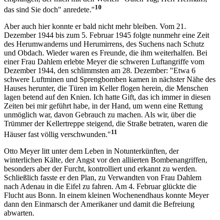
10
das sind Sie doch" anredete."
Aber auch hier konnte er bald nicht mehr bleiben. Vom 21.
Dezember 1944 bis zum 5. Februar 1945 folgte nunmehr eine Zeit
des Herumwanderns und Herumirrens, des Suchens nach Schutz
und Obdach. Wieder waren es Freunde, die ihm weiterhalfen. Bei
einer Frau Dahlem erlebte Meyer die schweren Luftangriffe vom
Dezember 1944, den schlimmsten am 28. Dezember: "Etwa 6
schwere Luftminen und Sprengbomben kamen in nächster Nähe des
Hauses herunter, die Türen im Keller flogen herein, die Menschen
lagen betend auf den Knien. Ich hatte Gift, das ich immer in diesen
Zeiten bei mir geführt habe, in der Hand, um wenn eine Rettung
unmöglich war, davon Gebrauch zu machen. Als wir, über die
Trümmer der Kellertreppe steigend, die Straße betraten, waren die
11
Häuser fast völlig verschwunden."
Otto Meyer litt unter dem Leben in Notunterkünften, der
winterlichen Kälte, der Angst vor den alliierten Bombenangriffen,
besonders aber der Furcht, kontrolliert und erkannt zu werden.
Schließlich fasste er den Plan, zu Verwandten von Frau Dahlem
nach Adenau in die Eifel zu fahren. Am 4. Februar glückte die
Flucht aus Bonn. In einem kleinen Wochenendhaus konnte Meyer
dann den Einmarsch der Amerikaner und damit die Befreiung
abwarten.