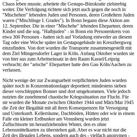
Chaos leben musste, arbeitete die Gestapo-Bürokratie zielstrebig
weiter. Die Verfolgung richtete sich jetzt auch gegen die noch in
"Mischehen" lebenden Juden und Personen, deren Großeltern Juden
waren ("Mischlinge I. Grades"). In Bonn begann diese Aktion am
12. September. Die in einer "Mischehe" lebenden Ehepartner, deren
Kinder und die sog. "Halbjuden" - in Bonn ein Personenkreis von
etwa 300 Personen - hatten sich auf Vorladung entweder an diesem
Tag oder eine Woche später im Gestapogebäude im Kreuzbergweg
einzufinden. Von dort wurden die Transporte zusammengestellt mit
dem Ziel Müngersdorfer Lager in Köln. Anfang Oktober wurden sie
von hier aus zum Arbeitseinsatz in den Raum Kassel/Leipzig
verbracht; der "arische" Ehepartner hatte den Gau Köln/Aachen zu
verlassen.
Nicht wenige der zur Zwangsarbeit verpflichteten Juden wurden
später noch in Konzentrationslager deportiert; mindestens sieben
dieser verschleppten Bonner sind dort umgekommen. Viele jedoch
nutzten die zunehmend chaotische Kriegssituation zur Flucht. Für
sie wurden die Monate zwischen Oktober 1944 und März/Mai 1945
die Zeit der Illegalität mit all ihren Konsequenzen für Versorgung
und Unterkunft. Kellerräume, Dachböden, Hütten oder wie in einem
Falle ein kleiner Erdbunker am Venusberg wurden jetzt
Zufluchtsorte im heraufziehenden Winter, den es ohne
Lebensmittelkarten zu überstehen galt. Aber es war nicht nur die
Zeit des illegalen Lebens, sondern auch des - vielfach anonymen -