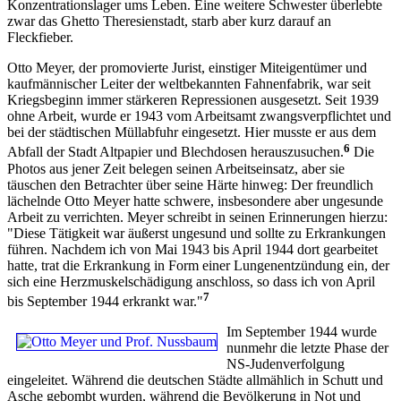
Konzentrationslager ums Leben. Eine weitere Schwester überlebte
zwar das Ghetto Theresienstadt, starb aber kurz darauf an
Fleckfieber.
Otto Meyer, der promovierte Jurist, einstiger Miteigentümer und
kaufmännischer Leiter der weltbekannten Fahnenfabrik, war seit
Kriegsbeginn immer stärkeren Repressionen ausgesetzt. Seit 1939
ohne Arbeit, wurde er 1943 vom Arbeitsamt zwangsverpflichtet und
bei der städtischen Müllabfuhr eingesetzt. Hier musste er aus dem
6
Abfall der Stadt Altpapier und Blechdosen herauszusuchen.
Die
Photos aus jener Zeit belegen seinen Arbeitseinsatz, aber sie
täuschen den Betrachter über seine Härte hinweg: Der freundlich
lächelnde Otto Meyer hatte schwere, insbesondere aber ungesunde
Arbeit zu verrichten. Meyer schreibt in seinen Erinnerungen hierzu:
"Diese Tätigkeit war äußerst ungesund und sollte zu Erkrankungen
führen. Nachdem ich von Mai 1943 bis April 1944 dort gearbeitet
hatte, trat die Erkrankung in Form einer Lungenentzündung ein, der
sich eine Herzmuskelschädigung anschloss, so dass ich von April
7
bis September 1944 erkrankt war."
Im September 1944 wurde
nunmehr die letzte Phase der
NS-Judenverfolgung
eingeleitet. Während die deutschen Städte allmählich in Schutt und
Asche gebombt wurden, während die Bevölkerung in Not und