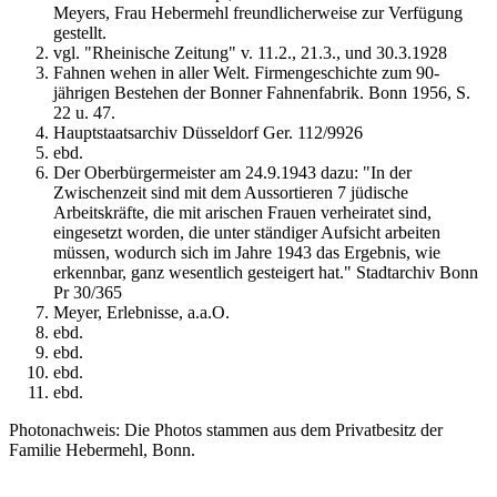
Meyers, Frau Hebermehl freundlicherweise zur Verfügung
gestellt.
vgl. "Rheinische Zeitung" v. 11.2., 21.3., und 30.3.1928
Fahnen wehen in aller Welt. Firmengeschichte zum 90-
jährigen Bestehen der Bonner Fahnenfabrik. Bonn 1956, S.
22 u. 47.
Hauptstaatsarchiv Düsseldorf Ger. 112/9926
ebd.
Der Oberbürgermeister am 24.9.1943 dazu: "In der
Zwischenzeit sind mit dem Aussortieren 7 jüdische
Arbeitskräfte, die mit arischen Frauen verheiratet sind,
eingesetzt worden, die unter ständiger Aufsicht arbeiten
müssen, wodurch sich im Jahre 1943 das Ergebnis, wie
erkennbar, ganz wesentlich gesteigert hat." Stadtarchiv Bonn
Pr 30/365
Meyer, Erlebnisse, a.a.O.
ebd.
ebd.
ebd.
ebd.
Photonachweis: Die Photos stammen aus dem Privatbesitz der
Familie Hebermehl, Bonn.