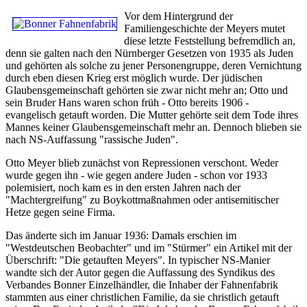
Vor dem Hintergrund der
Familiengeschichte der Meyers mutet
diese letzte Feststellung befremdlich an,
denn sie galten nach den Nürnberger Gesetzen von 1935 als Juden
und gehörten als solche zu jener Personengruppe, deren Vernichtung
durch eben diesen Krieg erst möglich wurde. Der jüdischen
Glaubensgemeinschaft gehörten sie zwar nicht mehr an; Otto und
sein Bruder Hans waren schon früh - Otto bereits 1906 -
evangelisch getauft worden. Die Mutter gehörte seit dem Tode ihres
Mannes keiner Glaubensgemeinschaft mehr an. Dennoch blieben sie
nach NS-Auffassung "rassische Juden".
Otto Meyer blieb zunächst von Repressionen verschont. Weder
wurde gegen ihn - wie gegen andere Juden - schon vor 1933
polemisiert, noch kam es in den ersten Jahren nach der
"Machtergreifung" zu Boykottmaßnahmen oder antisemitischer
Hetze gegen seine Firma.
Das änderte sich im Januar 1936: Damals erschien im
"Westdeutschen Beobachter" und im "Stürmer" ein Artikel mit der
Überschrift: "Die getauften Meyers". In typischer NS-Manier
wandte sich der Autor gegen die Auffassung des Syndikus des
Verbandes Bonner Einzelhändler, die Inhaber der Fahnenfabrik
stammten aus einer christlichen Familie, da sie christlich getauft