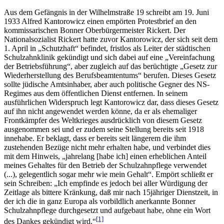
Aus dem Gefängnis in der Wilhelmstraße 19 schreibt am 19. Juni
1933 Alfred Kantorowicz einen empörten Protestbrief an den
kommissarischen Bonner Oberbürgermeister Rickert. Der
Nationalsozialist Rickert hatte zuvor Kantorowicz, der sich seit dem
1. April in „Schutzhaft“ befindet, fristlos als Leiter der städtischen
Schulzahnklinik gekündigt und sich dabei auf eine „Vereinfachung
der Betriebsführung“, aber zugleich auf das berüchtigte „Gesetz zur
Wiederherstellung des Berufsbeamtentums“ berufen. Dieses Gesetz
sollte jüdische Amtsinhaber, aber auch politische Gegner des NS-
Regimes aus dem öffentlichen Dienst entfernen. In seinem
ausführlichen Widerspruch legt Kantorowicz dar, dass dieses Gesetz
auf ihn nicht angewendet werden könne, da er als ehemaliger
Frontkämpfer des Weltkrieges ausdrücklich von diesem Gesetz
ausgenommen sei und er zudem seine Stellung bereits seit 1918
innehabe. Er beklagt, dass er bereits seit längerem die ihm
zustehenden Bezüge nicht mehr erhalten habe, und verbindet dies
mit dem Hinweis, „jahrelang [habe ich] einen erheblichen Anteil
meines Gehaltes für den Betrieb der Schulzahnpflege verwendet
(...), gelegentlich sogar mehr wie mein Gehalt“. Empört schließt er
sein Schreiben: „Ich empfinde es jedoch bei aller Würdigung der
Zeitlage als bittere Kränkung, daß mir nach 15jähriger Dienstzeit, in
der ich die in ganz Europa als vorbildlich anerkannte Bonner
Schulzahnpflege durchgesetzt und aufgebaut habe, ohne ein Wort
[1]
des Dankes gekündigt wird.“