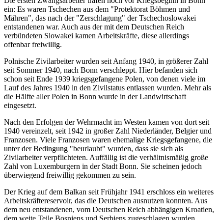
Die ersten Zwangsarbeiter trafen noch vor Kriegsbeginn in Bonn
ein: Es waren Tschechen aus dem "Protektorat Böhmen und
Mähren", das nach der "Zerschlagung" der Tschechoslowakei
entstandenen war. Auch aus der mit dem Deutschen Reich
verbündeten Slowakei kamen Arbeitskräfte, diese allerdings
offenbar freiwillig.
Polnische Zivilarbeiter wurden seit Anfang 1940, in größerer Zahl
seit Sommer 1940, nach Bonn verschleppt. Hier befanden sich
schon seit Ende 1939 kriegsgefangene Polen, von denen viele im
Lauf des Jahres 1940 in den Zivilstatus entlassen wurden. Mehr als
die Hälfte aller Polen in Bonn wurde in der Landwirtschaft
eingesetzt.
Nach den Erfolgen der Wehrmacht im Westen kamen von dort seit
1940 vereinzelt, seit 1942 in großer Zahl Niederländer, Belgier und
Franzosen. Viele Franzosen waren ehemalige Kriegsgefangene, die
unter der Bedingung "beurlaubt" wurden, dass sie sich als
Zivilarbeiter verpflichteten. Auffällig ist die verhältnismäßig große
Zahl von Luxemburgern in der Stadt Bonn. Sie scheinen jedoch
überwiegend freiwillig gekommen zu sein.
Der Krieg auf dem Balkan seit Frühjahr 1941 erschloss ein weiteres
Arbeitskräftereservoir, das die Deutschen ausnutzen konnten. Aus
dem neu entstandenen, vom Deutschen Reich abhängigen Kroatien,
dem weite Teile Bosniens und Serbiens zugeschlagen wurden,