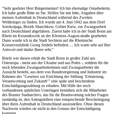
"Sehr geehrter Herr Bürgermeister! Ich bin ehemalige Ostarbeiterin.
Ich habe große Bitte an Sie. Helfen Sie mir bitte, Angaben über
meinen Aufenthalt in Deutschland während des Zweiten
Weltkrieges zu finden. Ich wurde am 4. Juni 1942 aus dem Dorf
Sorokotjaga, Bezirk Shaschkow, Gebiet Kiew, zur Zwangsarbeit
nach Deutschland abgefahren. Zuerst habe ich in der Stadt Bonn am
Rhein im Keramikwerk an der Klemens-August-straße gearbeitet.
Dann wurde ich in die Stadt Sechtem auf die Rheinische
Konservenfabrik Georg Seidels befördert. ... Ich warte sehr auf Ihre
Antwort und danke Ihnen sehr."
Briefe wie diesen erhält die Stadt Bonn in großer Zahl aus
Osteuropa - meist aus der Ukraine und aus Polen -, seitdem für die
noch lebenden Zwangsarbeiterinnen und Zwangsarbeiter die
Aussicht besteht, aus dem von Bundesregierung und Industrie im
Rahmen des "Gesetzes zur Errichtung der Stiftung ‘Erinnerung,
Verantwortung und Zukunft’" eine späte und bescheidene
Entschädigungszahlung zu erhalten. Mit Hilfe der noch
vorhandenen spärlichen Unterlagen bemühen sich die Mitarbeiter
des Bonner Stadtarchivs, das für die Beantwortung solcher Fragen
zuständig ist, den Antragstellern eine entsprechende Bescheinigung
über ihren Aufenthalt in Deutschland auszustellen. Ohne diesen
Nachweis würden sie nicht in den Genuss der Entschädigung
kommen.