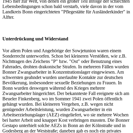
1945 hier zur Welt, von denen ein großer Teil infolge der schlechten
Lebensbedingungen schon bald verstarb, viele davon in der vom
Landkreis Bonn eingerichteten "Pflegestätte für Ausländerkinder" in
Alfter.
Unterdrückung und Widerstand
Vor allem Polen und Angehörige der Sowjetunion waren einem
Sonderrecht unterworfen. Schon bei kleineren Verstößen, wie z.B.
Nichttragen des Zeichens "P" bzw. "Ost" oder Benutzung eines
Fahrrades, drohten drakonische Strafen. In mehreren Fällen wurden
Bonner Zwangsarbeiter in Konzentrationslager eingewiesen. Am
schwersten geahndet wurden unerlaubte Kontakte zur deutschen
Bevölkerung, insbesondere sexuelle Beziehungen zu Frauen. In
Bonn wurden deswegen während des Krieges mehrere
Zwangsarbeiter hingerichtet. Der bekannteste Fall ereignete sich am
Beueler Finkenberg, wo im Sommer 1941 zwei Polen öffentlich
gehängt wurden. Bei kleineren Vergehen, z.B. wegen nicht
genügender Arbeitsleistung, wurden Zwangsarbeiter in ein
Arbeitserziehungslager (AEZ) eingeliefert, wo sie mehrere Wochen
bei harter Arbeit und knapper Kost verbringen mussten. Die Bonner
Gestapo unterhielt solche AEZs in Bonn an der Kölnstraße und in
Godesberg an der Weststraße; daneben gab es noch ein privates