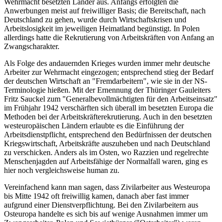
Wehrmacht besetzten Länder aus. Anfangs erfolgten die
Anwerbungen meist auf freiwilliger Basis; die Bereitschaft, nach
Deutschland zu gehen, wurde durch Wirtschaftskrisen und
Arbeitslosigkeit im jeweiligen Heimatland begünstigt. In Polen
allerdings hatte die Rekrutierung von Arbeitskräften von Anfang an
Zwangscharakter.
Als Folge des andauernden Krieges wurden immer mehr deutsche
Arbeiter zur Wehrmacht eingezogen; entsprechend stieg der Bedarf
der deutschen Wirtschaft an "Fremdarbeitern", wie sie in der NS-
Terminologie hießen. Mit der Ernennung der Thüringer Gauleiters
Fritz Sauckel zum "Generalbevollmächtigten für den Arbeitseinsatz"
im Frühjahr 1942 verschärften sich überall im besetzten Europa die
Methoden bei der Arbeitskräfterekrutierung. Auch in den besetzten
westeuropäischen Ländern erlaubte es die Einführung der
Arbeitsdienstpflicht, entsprechend den Bedürfnissen der deutschen
Kriegswirtschaft, Arbeitskräfte auszuheben und nach Deutschland
zu verschicken. Anders als im Osten, wo Razzien und regelrechte
Menschenjagden auf Arbeitsfähige der Normalfall waren, ging es
hier noch vergleichsweise human zu.
Vereinfachend kann man sagen, dass Zivilarbeiter aus Westeuropa
bis Mitte 1942 oft freiwillig kamen, danach aber fast immer
aufgrund einer Dienstverpflichtung. Bei den Zivilarbeitern aus
Osteuropa handelte es sich bis auf wenige Ausnahmen immer um