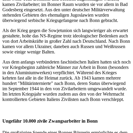
kamen Zivilarbeiter; im Bonner Raum wurden sie vor allem in Bad
Godesberg eingesetzt. Aus den unter deutscher Militärverwaltung
stehenden Gebieten des ehemaligen Jugoslawien wurden
überwiegend serbische Kriegsgefangene nach Bonn gebracht.
Als der Krieg gegen die Sowjetunion sich langwieriger als erwartet
gestaltete, holte das NS-Regime trotz ideologischer Bedenken auch
von dort Arbeitskräfte in großer Zahl nach Deutschland. Nach Bonn
kamen vor allem Ukrainer, daneben auch Russen und Weißrussen
sowie einige wenige Balten.
Aus dem anfangs verbündeten faschistischen Italien hatten sich noch
vor Kriegsbeginn zahlreiche Männer zur Arbeit in Bonn (besonders
in den Aluminiumwerken) verpflichtet. Während des Krieges
kehrten fast alle in die Heimat zurück. Ab 1943 kamen mehrere
hundert "Militärinternierte" nach Bonn, deren Status überwiegend
im September 1944 in den von Zivilarbeitern umgewandelt wurde.
Im letzten Kriegsjahr wurden zudem aus den von der Wehrmacht
kontrollierten Gebieten Italiens Zivilisten nach Bonn verschleppt.
Ungefähr 10.000 zivile Zwangsarbeiter in Bonn
Die großzügige Spende einer Bonner Bürgerin ermöglichte es dem