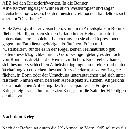
AEZ bei den Ringsdorffwerken. In die Bonner
Arbeitserziehungslager wurden auch Westeuropäer und sogar
Deutsche eingewiesen, bei den meisten Gefangenen handelte es sich
aber um "Ostarbeiter".
Viele Zwangsarbeiter versuchten, von ihrem Arbeitsplatz in Bonn zu
fliehen. Häufig nutzten sie den Urlaub in der Heimat, um dort
unterzutauchen; in solchen Fällen mussten sie aber Repressionen
gegen ihre Familienangehörigen befürchten. Polen und
"Ostarbeiter", für die es in der Regel keinen Heimaturlaub gab,
hatten diese Möglichkeit nicht. Ganz wenigen gelang es dennoch,
von Bonn aus direkt in die Heimat zu fliehen. Eine reelle Chance,
sich besonders schlechten Arbeitsbedingungen oder einer drohenden
Verhaftung zu entziehen, bestand für viele darin, aus dem Lager zu
fliehen, in Bonn oder der Umgebung unterzutauchen und sich unter
falschem Namen einen besseren Arbeitsplatz zu suchen. Angesichts
der allmählichen Auflösung des Staatsapparates als Folge der
Kriegsereignisse nahm im letzten Kriegsjahr die Zahl der Flüchtigen
deutlich zu.
Nach dem Krieg
Nach der Befreiung durch die US-Armee im März 1945 sollte es für