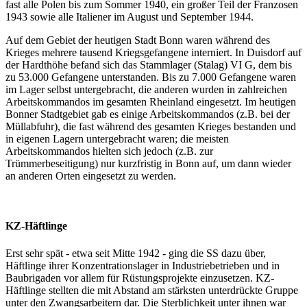
fast alle Polen bis zum Sommer 1940, ein großer Teil der Franzosen
1943 sowie alle Italiener im August und September 1944.
Auf dem Gebiet der heutigen Stadt Bonn waren während des
Krieges mehrere tausend Kriegsgefangene interniert. In Duisdorf auf
der Hardthöhe befand sich das Stammlager (Stalag) VI G, dem bis
zu 53.000 Gefangene unterstanden. Bis zu 7.000 Gefangene waren
im Lager selbst untergebracht, die anderen wurden in zahlreichen
Arbeitskommandos im gesamten Rheinland eingesetzt. Im heutigen
Bonner Stadtgebiet gab es einige Arbeitskommandos (z.B. bei der
Müllabfuhr), die fast während des gesamten Krieges bestanden und
in eigenen Lagern untergebracht waren; die meisten
Arbeitskommandos hielten sich jedoch (z.B. zur
Trümmerbeseitigung) nur kurzfristig in Bonn auf, um dann wieder
an anderen Orten eingesetzt zu werden.
KZ-Häftlinge
Erst sehr spät - etwa seit Mitte 1942 - ging die SS dazu über,
Häftlinge ihrer Konzentrationslager in Industriebetrieben und in
Baubrigaden vor allem für Rüstungsprojekte einzusetzen. KZ-
Häftlinge stellten die mit Abstand am stärksten unterdrückte Gruppe
unter den Zwangsarbeitern dar. Die Sterblichkeit unter ihnen war