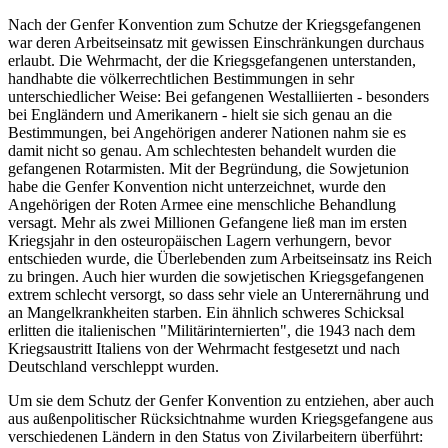
Nach der Genfer Konvention zum Schutze der Kriegsgefangenen
war deren Arbeitseinsatz mit gewissen Einschränkungen durchaus
erlaubt. Die Wehrmacht, der die Kriegsgefangenen unterstanden,
handhabte die völkerrechtlichen Bestimmungen in sehr
unterschiedlicher Weise: Bei gefangenen Westalliierten - besonders
bei Engländern und Amerikanern - hielt sie sich genau an die
Bestimmungen, bei Angehörigen anderer Nationen nahm sie es
damit nicht so genau. Am schlechtesten behandelt wurden die
gefangenen Rotarmisten. Mit der Begründung, die Sowjetunion
habe die Genfer Konvention nicht unterzeichnet, wurde den
Angehörigen der Roten Armee eine menschliche Behandlung
versagt. Mehr als zwei Millionen Gefangene ließ man im ersten
Kriegsjahr in den osteuropäischen Lagern verhungern, bevor
entschieden wurde, die Überlebenden zum Arbeitseinsatz ins Reich
zu bringen. Auch hier wurden die sowjetischen Kriegsgefangenen
extrem schlecht versorgt, so dass sehr viele an Unterernährung und
an Mangelkrankheiten starben. Ein ähnlich schweres Schicksal
erlitten die italienischen "Militärinternierten", die 1943 nach dem
Kriegsaustritt Italiens von der Wehrmacht festgesetzt und nach
Deutschland verschleppt wurden.
Um sie dem Schutz der Genfer Konvention zu entziehen, aber auch
aus außenpolitischer Rücksichtnahme wurden Kriegsgefangene aus
verschiedenen Ländern in den Status von Zivilarbeitern überführt: