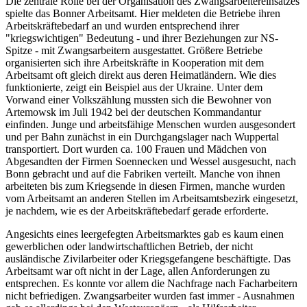
Die zentrale Rolle bei der Organisation des Zwangsarbeitereinsatzes
spielte das Bonner Arbeitsamt. Hier meldeten die Betriebe ihren
Arbeitskräftebedarf an und wurden entsprechend ihrer
"kriegswichtigen" Bedeutung - und ihrer Beziehungen zur NS-
Spitze - mit Zwangsarbeitern ausgestattet. Größere Betriebe
organisierten sich ihre Arbeitskräfte in Kooperation mit dem
Arbeitsamt oft gleich direkt aus deren Heimatländern. Wie dies
funktionierte, zeigt ein Beispiel aus der Ukraine. Unter dem
Vorwand einer Volkszählung mussten sich die Bewohner von
Artemowsk im Juli 1942 bei der deutschen Kommandantur
einfinden. Junge und arbeitsfähige Menschen wurden ausgesondert
und per Bahn zunächst in ein Durchgangslager nach Wuppertal
transportiert. Dort wurden ca. 100 Frauen und Mädchen von
Abgesandten der Firmen Soennecken und Wessel ausgesucht, nach
Bonn gebracht und auf die Fabriken verteilt. Manche von ihnen
arbeiteten bis zum Kriegsende in diesen Firmen, manche wurden
vom Arbeitsamt an anderen Stellen im Arbeitsamtsbezirk eingesetzt,
je nachdem, wie es der Arbeitskräftebedarf gerade erforderte.
Angesichts eines leergefegten Arbeitsmarktes gab es kaum einen
gewerblichen oder landwirtschaftlichen Betrieb, der nicht
ausländische Zivilarbeiter oder Kriegsgefangene beschäftigte. Das
Arbeitsamt war oft nicht in der Lage, allen Anforderungen zu
entsprechen. Es konnte vor allem die Nachfrage nach Facharbeitern
nicht befriedigen. Zwangsarbeiter wurden fast immer - Ausnahmen