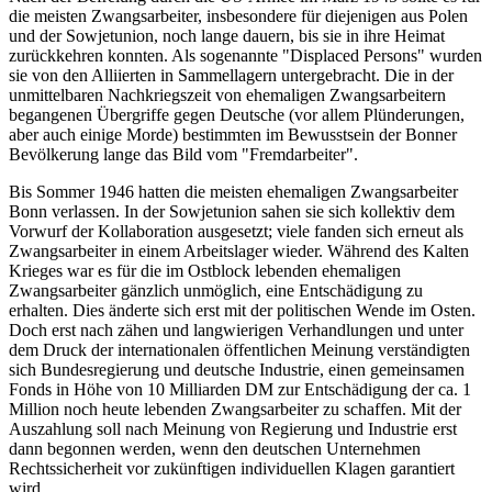
die meisten Zwangsarbeiter, insbesondere für diejenigen aus Polen
und der Sowjetunion, noch lange dauern, bis sie in ihre Heimat
zurückkehren konnten. Als sogenannte "Displaced Persons" wurden
sie von den Alliierten in Sammellagern untergebracht. Die in der
unmittelbaren Nachkriegszeit von ehemaligen Zwangsarbeitern
begangenen Übergriffe gegen Deutsche (vor allem Plünderungen,
aber auch einige Morde) bestimmten im Bewusstsein der Bonner
Bevölkerung lange das Bild vom "Fremdarbeiter".
Bis Sommer 1946 hatten die meisten ehemaligen Zwangsarbeiter
Bonn verlassen. In der Sowjetunion sahen sie sich kollektiv dem
Vorwurf der Kollaboration ausgesetzt; viele fanden sich erneut als
Zwangsarbeiter in einem Arbeitslager wieder. Während des Kalten
Krieges war es für die im Ostblock lebenden ehemaligen
Zwangsarbeiter gänzlich unmöglich, eine Entschädigung zu
erhalten. Dies änderte sich erst mit der politischen Wende im Osten.
Doch erst nach zähen und langwierigen Verhandlungen und unter
dem Druck der internationalen öffentlichen Meinung verständigten
sich Bundesregierung und deutsche Industrie, einen gemeinsamen
Fonds in Höhe von 10 Milliarden DM zur Entschädigung der ca. 1
Million noch heute lebenden Zwangsarbeiter zu schaffen. Mit der
Auszahlung soll nach Meinung von Regierung und Industrie erst
dann begonnen werden, wenn den deutschen Unternehmen
Rechtssicherheit vor zukünftigen individuellen Klagen garantiert
wird.