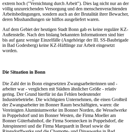
extrem hoch ("Vernichtung durch Arbeit"). Dies lag nicht nur an der
völlig unzureichenden Versorgung und den menschenverachtenden
Arbeitsbedingungen, sondern auch an der Brutalität ihrer Bewacher,
deren Misshandlungen sie hilflos ausgeliefert waren.
Auf dem Gebiet der heutigen Stadt Bonn gab es keine reguläre KZ-
Außenstelle. Nach den bislang bekannten Informationen sind hier
bis auf ganz wenige Einzelfälle (Angehörige der III. SS-Baubrigade
in Bad Godesberg) keine KZ-Häftlinge zur Arbeit eingesetzt
worden.
Die Situation in Bonn
Die Zahl der in Bonn eingesetzten Zwangsarbeiterinnen und -
arbeiter war - verglichen mit Städten ähnlicher Größe - relativ
gering. Der Grund hierfür ist das Fehlen bedeutender
Industriebetriebe. Die wichtigsten Unternehmen, die einen Großteil
der Zwangsarbeiter im Bonner Raum beschäftigten, waren: die
Vereinigten Aluminiumwerke im Bonner Norden, die Wesselwerke
in Poppelsdorf und im Bonner Westen, die Firma Moeller am
Bonner Güterbahnhof, die Firma Soennecken in Poppelsdorf, die
Jutespinnerei und die Firma Marquardt in Beuel sowie die
Ringsdorffwerke und die Chamotte- und Dinaswerke in Bad