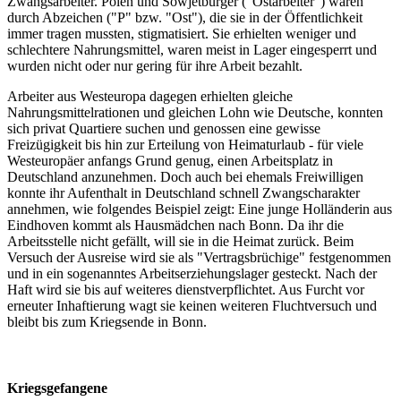
Zwangsarbeiter. Polen und Sowjetbürger ("Ostarbeiter") waren
durch Abzeichen ("P" bzw. "Ost"), die sie in der Öffentlichkeit
immer tragen mussten, stigmatisiert. Sie erhielten weniger und
schlechtere Nahrungsmittel, waren meist in Lager eingesperrt und
wurden nicht oder nur gering für ihre Arbeit bezahlt.
Arbeiter aus Westeuropa dagegen erhielten gleiche
Nahrungsmittelrationen und gleichen Lohn wie Deutsche, konnten
sich privat Quartiere suchen und genossen eine gewisse
Freizügigkeit bis hin zur Erteilung von Heimaturlaub - für viele
Westeuropäer anfangs Grund genug, einen Arbeitsplatz in
Deutschland anzunehmen. Doch auch bei ehemals Freiwilligen
konnte ihr Aufenthalt in Deutschland schnell Zwangscharakter
annehmen, wie folgendes Beispiel zeigt: Eine junge Holländerin aus
Eindhoven kommt als Hausmädchen nach Bonn. Da ihr die
Arbeitsstelle nicht gefällt, will sie in die Heimat zurück. Beim
Versuch der Ausreise wird sie als "Vertragsbrüchige" festgenommen
und in ein sogenanntes Arbeitserziehungslager gesteckt. Nach der
Haft wird sie bis auf weiteres dienstverpflichtet. Aus Furcht vor
erneuter Inhaftierung wagt sie keinen weiteren Fluchtversuch und
bleibt bis zum Kriegsende in Bonn.
Kriegsgefangene