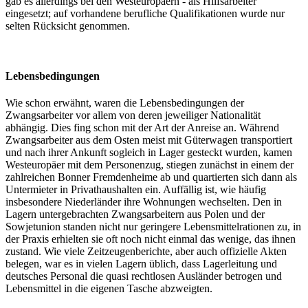
gab es allerdings bei den Westeuropäern - als Hilfsarbeiter
eingesetzt; auf vorhandene berufliche Qualifikationen wurde nur
selten Rücksicht genommen.
Lebensbedingungen
Wie schon erwähnt, waren die Lebensbedingungen der
Zwangsarbeiter vor allem von deren jeweiliger Nationalität
abhängig. Dies fing schon mit der Art der Anreise an. Während
Zwangsarbeiter aus dem Osten meist mit Güterwagen transportiert
und nach ihrer Ankunft sogleich in Lager gesteckt wurden, kamen
Westeuropäer mit dem Personenzug, stiegen zunächst in einem der
zahlreichen Bonner Fremdenheime ab und quartierten sich dann als
Untermieter in Privathaushalten ein. Auffällig ist, wie häufig
insbesondere Niederländer ihre Wohnungen wechselten. Den in
Lagern untergebrachten Zwangsarbeitern aus Polen und der
Sowjetunion standen nicht nur geringere Lebensmittelrationen zu, in
der Praxis erhielten sie oft noch nicht einmal das wenige, das ihnen
zustand. Wie viele Zeitzeugenberichte, aber auch offizielle Akten
belegen, war es in vielen Lagern üblich, dass Lagerleitung und
deutsches Personal die quasi rechtlosen Ausländer betrogen und
Lebensmittel in die eigenen Tasche abzweigten.