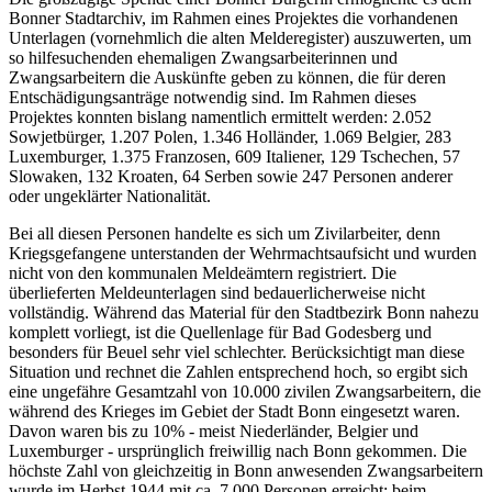
Bonner Stadtarchiv, im Rahmen eines Projektes die vorhandenen
Unterlagen (vornehmlich die alten Melderegister) auszuwerten, um
so hilfesuchenden ehemaligen Zwangsarbeiterinnen und
Zwangsarbeitern die Auskünfte geben zu können, die für deren
Entschädigungsanträge notwendig sind. Im Rahmen dieses
Projektes konnten bislang namentlich ermittelt werden: 2.052
Sowjetbürger, 1.207 Polen, 1.346 Holländer, 1.069 Belgier, 283
Luxemburger, 1.375 Franzosen, 609 Italiener, 129 Tschechen, 57
Slowaken, 132 Kroaten, 64 Serben sowie 247 Personen anderer
oder ungeklärter Nationalität.
Bei all diesen Personen handelte es sich um Zivilarbeiter, denn
Kriegsgefangene unterstanden der Wehrmachtsaufsicht und wurden
nicht von den kommunalen Meldeämtern registriert. Die
überlieferten Meldeunterlagen sind bedauerlicherweise nicht
vollständig. Während das Material für den Stadtbezirk Bonn nahezu
komplett vorliegt, ist die Quellenlage für Bad Godesberg und
besonders für Beuel sehr viel schlechter. Berücksichtigt man diese
Situation und rechnet die Zahlen entsprechend hoch, so ergibt sich
eine ungefähre Gesamtzahl von 10.000 zivilen Zwangsarbeitern, die
während des Krieges im Gebiet der Stadt Bonn eingesetzt waren.
Davon waren bis zu 10% - meist Niederländer, Belgier und
Luxemburger - ursprünglich freiwillig nach Bonn gekommen. Die
höchste Zahl von gleichzeitig in Bonn anwesenden Zwangsarbeitern
wurde im Herbst 1944 mit ca. 7.000 Personen erreicht; beim