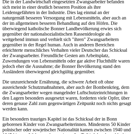
Die in der Landwirtschaft eingesetzten Zwangsarbeiter befanden
sich meist in einer deutlich besseren Position als ihre
Leidensgefährten in der Industrie. Dies lag einmal an der
naturgemäß besseren Versorgung mit Lebensmitteln, aber auch an
der im allgemeinen besseren Behandlung auf den Höfen. Die
überwiegend katholische Bonner Landbevölkerung erwies sich
gegenüber der nationalsozialistischen Rassenideologie als
weitgehend immun und verhielt sich "ihren" Zwangsarbeitern
gegenüber in der Regel human. Auch in anderen Bereichen
erleichterte menschliches Verhalten vieler Deutscher das Schicksal
der Zwangsarbeiter. Freundliche Gesten am Arbeitsplatz,
Zuwendungen von Lebensmitteln oder gar aktive Fluchthilfe waren
jedoch eher die Ausnahme; die Bonner Bevölkerung stand den
Ausländern überwiegend gleichgültig gegenüber.
Die unzureichende Ernährung, die schwere Arbeit oft ohne
ausreichende Schutzmaßnahmen, aber auch der Bombenkrieg, dem
die Zwangsarbeiter wegen mangelnder Luftschutzeinrichtungen in
den Lagern besonders ausgesetzt waren, forderten viele Opfer, über
deren genaue Zahl zum gegenwärtigen Zeitpunkt noch nichts gesagt
werden kann.
Ein besonders trauriges Kapitel ist das Schicksal der in Bonn
geborenen Kinder von Zwangsarbeiterinnen. Mindestens 50 Kinder
polnischer oder sowjetischer Nationalität kamen zwischen 1940 und