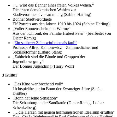
„… wird das Banner eines freien Volkes wehen.“
Die ersten demokratischen Wahlen zur
Stadtverordnetenversammlung (Sabine Harling)
Bonner Stadtverordnete
Elf Porträts aus den Jahren 1919 bis 1924 (Sabine Harling)
„Voller Sonnenschein und Wärme“
Aus der „Chronik der Familie Hubert Peter“ (bearbeitet von
Dieter Remig)
„Ein sauberer Zahn wird niemals faul!“
Professor Alfred Kantorowicz – Zahnmediziner und
Sozialreformer (Erhard Stang)
„Zahlreich sind die Bünde und Gruppen der
Jugendbewegung“
Der Bonner Jugendring (Harry Wolf)
3 Kultur
„Das Kino war brechend voll“
Lichtspieltheater im Bonn der Zwanziger Jahre (Stefan
Drößler)
„Bonn hat seine Sensation“
Die Schauburg in der Sandkaule (Dieter Remig, Lothar
Schenkelberg)
„…die Herzen mit neuem hoffnungsfrohen Idealsinn erfüllen“
Das „Große Welttheater“ in Bad Godesberg (Sabine Harling)