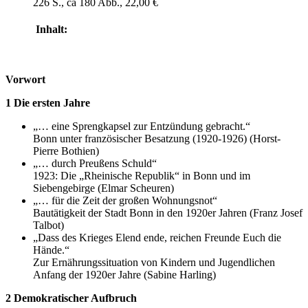
226 S., ca 180 Abb.
, 22,00 €
Inhalt:
Vorwort
1 Die ersten Jahre
„… eine Sprengkapsel zur Entzündung gebracht.“
Bonn unter französischer Besatzung (1920-1926) (Horst-
Pierre Bothien)
„… durch Preußens Schuld“
1923: Die „Rheinische Republik“ in Bonn und im
Siebengebirge (Elmar Scheuren)
„… für die Zeit der großen Wohnungsnot“
Bautätigkeit der Stadt Bonn in den 1920er Jahren (Franz Josef
Talbot)
„Dass des Krieges Elend ende, reichen Freunde Euch die
Hände.“
Zur Ernährungssituation von Kindern und Jugendlichen
Anfang der 1920er Jahre (Sabine Harling)
2 Demokratischer Aufbruch